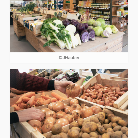
©JHauber